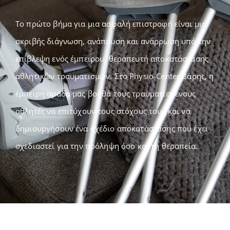
Το πρώτο βήμα για μια ασφαλή επιστροφή είναι μια
ακριβής διάγνωση, ανάπαυση και ανάρρωση υπό την
επίβλεψη ενός έμπειρου, θεραπευτή αποκατάστασης
αθλητικών τραυματισμών. Στο Physio-Center Βάρης, η
έμπειρη ομάδα μας βοηθά τους τραυματισμένους
αθλητές να επιτύχουν τους στόχους τους και να
δημιουργήσουν ένα σχέδιο αποκατάστασης που έχει
σχεδιαστεί για την πρόληψη όσο και τη θεραπεία.